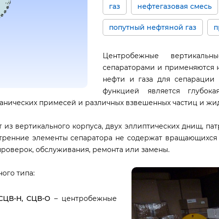
газ
нефтегазовая смесь
попутный нефтяной газ
п
Центробежные вертикальн
сепараторами и применяются н
нефти и газа для сепарации 
функцией является глубок
ханических примесей и различных взвешенных частиц и жи
из вертикального корпуса, двух эллиптических днищ, патр
утренние элементы сепаратора не содержат вращающихся 
роверок, обслуживания, ремонта или замены.
ого типа:
 СЦВ-Н, СЦВ-О
– центробежные