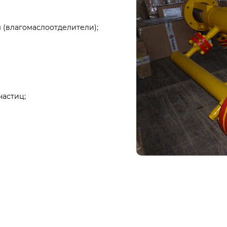
 (влагомаслоотделители);
частиц;