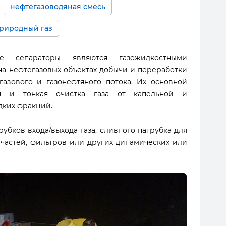
нефтегазоводяная смесь
риродный газ
ые сепараторы являются газожидкостными
а нефтегазовых объектах добычи и переработки
газового и газонефтяного потока. Их основной
ая и тонкая очистка газа от капельной и
дких фракций.
убков входа/выхода газа, сливного патрубка для
частей, фильтров или других динамических или