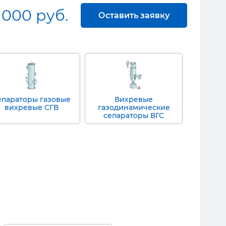
 000 руб.
Оставить заявку
епараторы газовые
Вихревые
вихревые СГВ
газодинамические
сепараторы ВГС