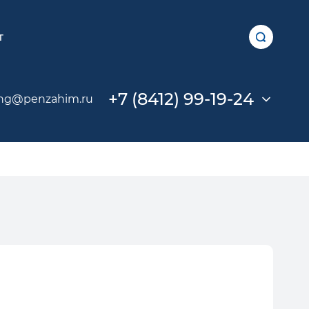
т
+7 (8412) 99-19-24
ng@penzahim.ru