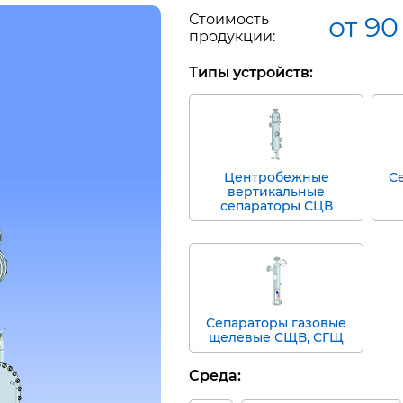
Стоимость
от 90
продукции:
Типы устройств:
Центробежные
С
вертикальные
сепараторы СЦВ
Сепараторы газовые
щелевые СЩВ, СГЩ
Среда: