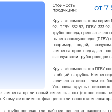
Стоимость
от 7
продукции:
Круглые компенсаторы серии ПГ
92, ПГВУ 332-92, ПГВУ 333-92
трубопровода, предназначенн
пылегазовоздуховодов (ПГВУ) 
например, водой, воздухом
компенсаторов подпадает под
эксплуатации трубопроводов па
Круглый компенсатор ПГВУ сос
в общий патрубок. Компенсир
количества линз – чем их б
Установка круглых линзовых
е компенсатор линзовый имеет фланцы (второе исполнен
. К тому же стоимость фланцевого линзового компенсатора
 в трубопроводах, где рабочее вещество находится п