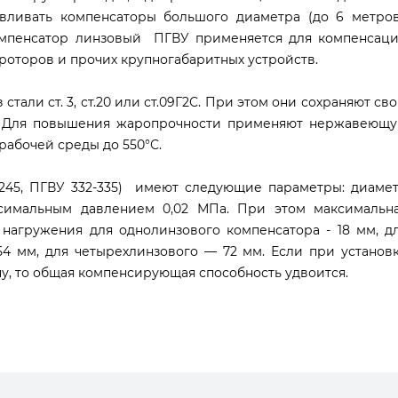
ливать компенсаторы большого диаметра (до 6 метров
Компенсатор линзовый ПГВУ применяется для компенсац
роторов и прочих крупногабаритных устройств.
тали ст. 3, ст.20 или ст.09Г2С. При этом они сохраняют св
С. Для повышения жаропрочности применяют нержавеющ
абочей среды до 550°С.
245, ПГВУ 332-335) имеют следующие параметры: диаме
симальным давлением 0,02 МПа. При этом максимальн
нагружения для однолинзового компенсатора - 18 мм, д
54 мм, для четырехлинзового — 72 мм. Если при установ
ну, то общая компенсирующая способность удвоится.