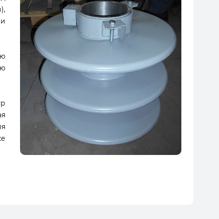
),
ии
ою
ую
тр
ая
ля
ке