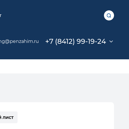
т
+7 (8412) 99-19-24
ng@penzahim.ru
 лист