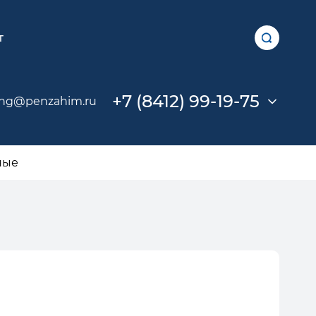
т
+7 (8412) 99-19-75
ing@penzahim.ru
ные