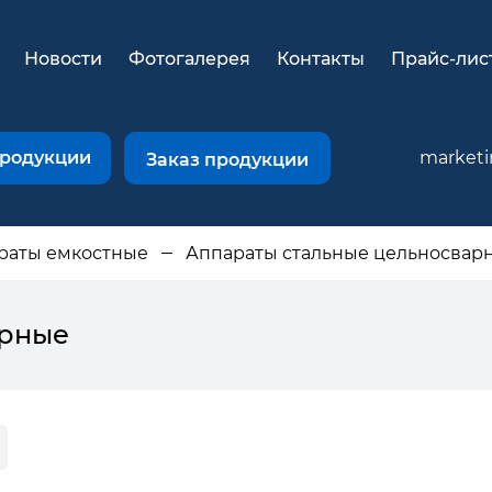
Новости
Фотогалерея
Контакты
Прайс-лис
продукции
market
Заказ продукции
раты емкостные
Аппараты стальные цельносвар
арные