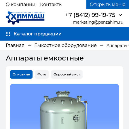
О компании
Контакты
Открыть меню
+7 (8412) 99-19-75
marketing@penzahim.ru
Каталог продукции
Главная
Емкостное оборудование
Аппараты
Аппараты емкостные
Описание
Фото
Опросный лист